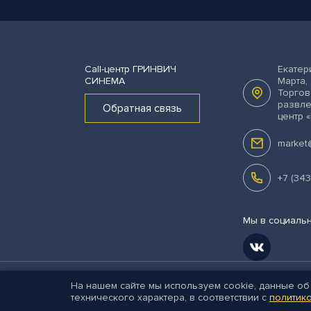
Call-центр
ГРИНВИЧ
Екатер
СИНЕМА
Марта, 
Торгов
развл
Обратная связь
центр 
market
+7 (343
Мы в социальн
Прав
На нашем сайте мы используем cookie, данные об
© ООО «Пассаж-Премьер»
технического характера, в соответствии с
политик