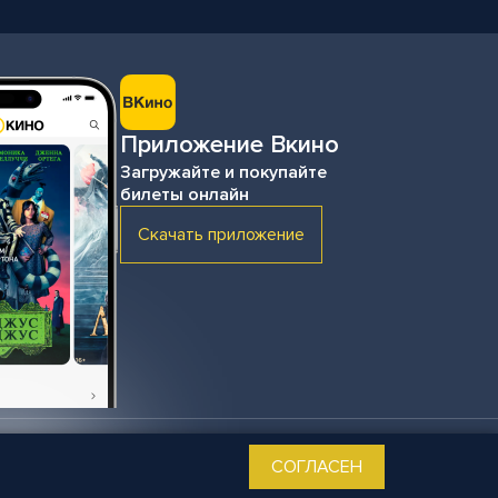
Приложение Вкино
Загружайте и покупайте
билеты онлайн
Скачать приложение
анных
Создание сайта —
Media Army
СОГЛАСЕН