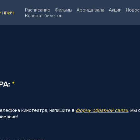
Расписание
Фильмы
Аренда зала
Акции
Новос
ИНВИЧ
Возврат билетов
РА:
*
телефона кинотеатра, напишите в
форму обратной связи
, мы
нимание!