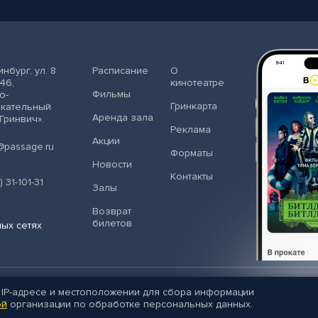
инбург
,
ул. 8
Расписание
О
46,
кинотеатре
Фильмы
о-
Гринкарта
екательный
Аренда зала
«Гринвич»
.
Реклама
Акции
@passage.ru
Форматы
Новости
Контакты
) 31-101-31
Залы
Возврат
билетов
ых сетях
ила посещения кинотеатра
Политика обработки персональных д
 IP-адресе и местоположении для сбора информации
Согласие на обработку персональных данных
Оферта
ой
организации по обработке персональных данных.