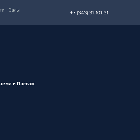
ти
Залы
+7 (343) 31-101-31
инема и Пассаж