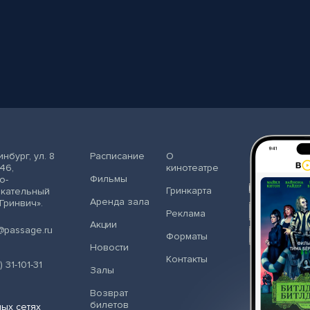
инбург
,
ул. 8
Расписание
О
46,
кинотеатре
Фильмы
о-
Гринкарта
екательный
Аренда зала
«Гринвич»
.
Реклама
Акции
@passage.ru
Форматы
Новости
Контакты
) 31-101-31
Залы
Возврат
билетов
ых сетях