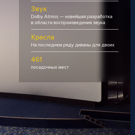
Звук
Dolby Atmos — новейшая разработка
в области воспроизведения звука
Кресла
На последнем ряду диваны для двоих
461
посадочных мест