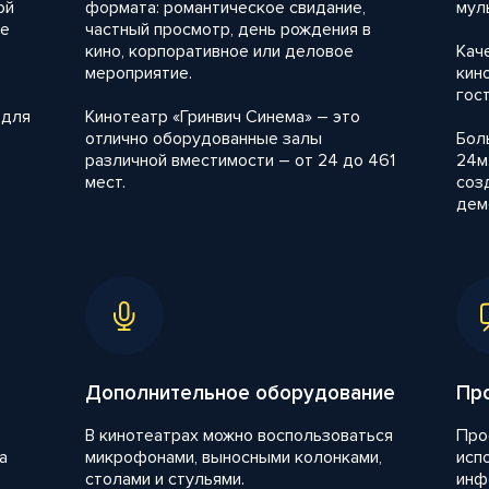
ой
формата: романтическое свидание,
мул
же
частный просмотр, день рождения в
кино, корпоративное или деловое
Кач
мероприятие.
кин
гост
 для
Кинотеатр «Гринвич Синема» – это
отлично оборудованные залы
Бол
различной вместимости – от 24 до 461
24м
мест.
соз
дем
Дополнительное оборудование
Пр
В кинотеатрах можно воспользоваться
Про
а
микрофонами, выносными колонками,
исп
столами и стульями.
инф