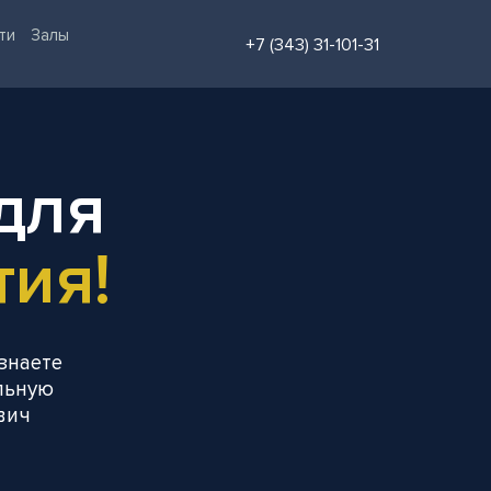
ти
Залы
+7 (343) 31-101-31
для
ия!
знаете
льную
вич