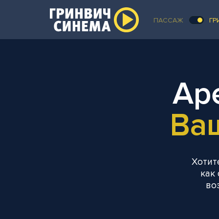
ПАССАЖ
ГР
Ар
Ва
Хотит
как 
во