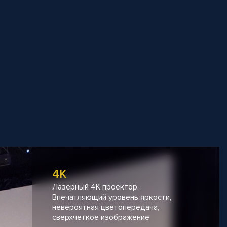
4K
Лазерный 4К проектор.
Впечатляющий уровень яркости,
невероятная цветопередача,
сверхчеткое изображение