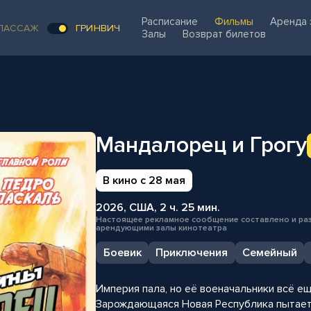
Расписание
Фильмы
Аренда 
ПАССАЖ
ГРИНВИЧ
Залы
Возврат билетов
Мандалорец и Грогу
В кино с 28 мая
2026, США, 2 ч. 25 мин.
Настоящее рекламное сообщение составлено и ра
арендующими залы кинотеатра
Боевик
Приключения
Семейный
Империя пала, но её военачальники всё е
Зарождающаяся Новая Республика пытает