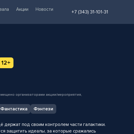
зала
Акции
Новости
+7 (343) 31-101-31
12+
змещено организаторами акции/мероприятия,
Фантастика
Фэнтези
щё держат под своим контролем части галактики.
ся защитить идеалы, за которые сражались