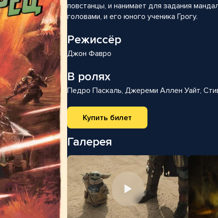
повстанцы, и нанимает для задания манда
головами, и его юного ученика Грогу.
Режиссёр
Джон Фавро
В ролях
Педро Паскаль, Джереми Аллен Уайт, Сти
Купить билет
Галерея