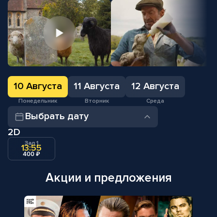
10 Августа
11 Августа
12 Августа
Понедельник
Вторник
Среда
Выбрать дату
2D
Зал 1
13:55
400 ₽
Акции и предложения