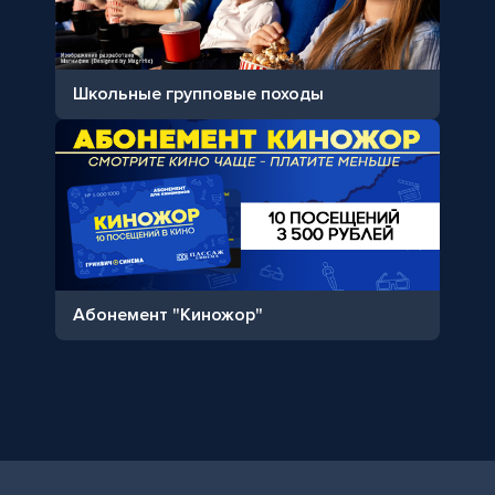
Школьные групповые походы
Абонемент "Киножор"