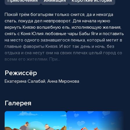
Приключения
Анимация
Короткие истории
Покой трём богатырям только снится, да и некогда
спать, покуда дел невпроворот. Для начала нужно
вернуть Князю волшебную ель, исполняющую желания,
снять с Коня Юлия любовные чары Бабы Яги и поставить
на место одного зазнавшегося пенька, который метит в
главные фавориты Князя. И вот так день и ночь, без
отдыха и сна несут они на своих плечах целый город со
всеми его жителями. При...
Режиссёр
Екатерина Салабай, Анна Миронова
Галерея