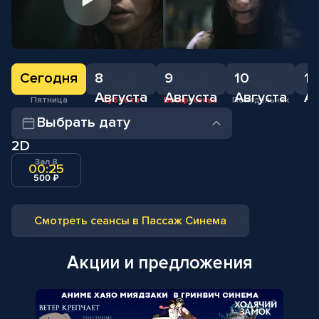
Сегодня
8
9
10
11
Августа
Августа
Августа
А
Пятница
Суббота
Воскресенье
Понедельник
В
Выбрать дату
2D
Зал 8
00:25
500 ₽
Смотреть сеансы в Пассаж Синема
Акции и предложения