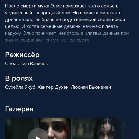
После смерти мужа Элис приезжает к его семье в
уединённый загородный дом. Но поминки омрачает
древнее зло, выбравшее родственников своей новой
целью. И когда семейные демоны начинают лезть
наружу, Элис понимает: некоторые клятвы, данные при
жизни, сохраняют силу и на том свете.
Режиссёр
Себастьян Ваничек
В ролях
Сухейла Якуб, Хантер Духэн, Люсиан Бьюкенен
Галерея