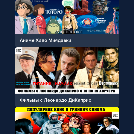
Аниме Хаяо Миядзаки
Фильмы с Леонардо ДиКаприо